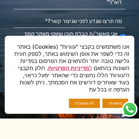
מה תרצו שנדע לפני שניצור קשר?
(חובה)
אני מאשר/ת קבלת תוכן שיווקי מאתר קמפ
אני מאשר/ת קבלת תוכן שיווקי מאתר קמפ סהרה
סהרה
אנו משתמשים בקבצי "עוגיות" (Cookies) באתר
שלח
זה כדי לשפר את אופן השימוש באתר, לספק חווית
גלישה טובה יותר ולהתאים את הפרסום במדיות
השונות בהתאם
ל
מדיניות הפרטיות
. חלק מקבצי
ה'עוגיות' הללו נחוצים כדי שהאתר יפעל כראוי,
בעוד שאחרים דורשים את הסכמתך. ניתן לשנות
העדפה זו בכל עת
מאשר\ת
לא מאשר\ת