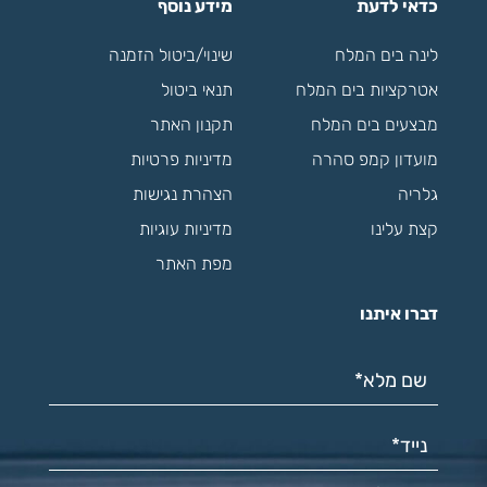
כדאי לדעת
מידע נוסף
לינה בים המלח
שינוי/ביטול הזמנה
אטרקציות בים המלח
תנאי ביטול
מבצעים בים המלח
תקנון האתר
מועדון קמפ סהרה
מדיניות פרטיות
גלריה
הצהרת נגישות
קצת עלינו
מדיניות עוגיות
מפת האתר
דברו איתנו
שם מלא*
(חובה)
נייד*
(חובה)
דוא"ל*
(חובה)