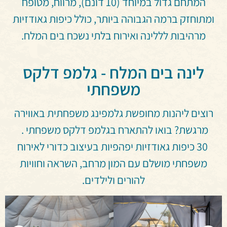
המתחם גדול במיוחד (10 דונם), מרווח, מטופח
ומתוחזק ברמה הגבוהה ביותר,
כולל כיפות גאודזיות
מרהיבות לללינה ואירוח בלתי נשכח בים המלח.
לינה בים המלח - גלמפ דלקס
משפחתי
רוצים ליהנות מחופשת גלמפינג משפחתית באווירה
מרגשת? בואו להתארח בגלמפ דלקס משפחתי .
30 כיפות גאודזיות יפהפיות בעיצוב כדורי לאירוח
משפחתי מושלם עם המון מרחב, השראה וחוויות
להורים ולילדים.