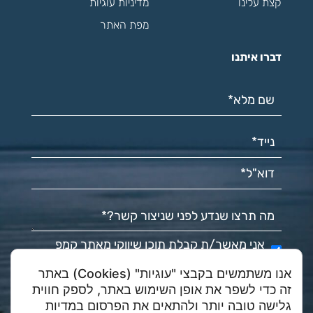
קצת עלינו
מדיניות עוגיות
מפת האתר
דברו איתנו
שם מלא*
(חובה)
נייד*
(חובה)
דוא"ל*
(חובה)
מה תרצו שנדע לפני שניצור קשר?
(חובה)
אני מאשר/ת קבלת תוכן שיווקי מאתר קמפ
אני מאשר/ת קבלת תוכן שיווקי מאתר קמפ סהרה
סהרה
אנו משתמשים בקבצי "עוגיות" (Cookies) באתר
שלח
זה כדי לשפר את אופן השימוש באתר, לספק חווית
גלישה טובה יותר ולהתאים את הפרסום במדיות