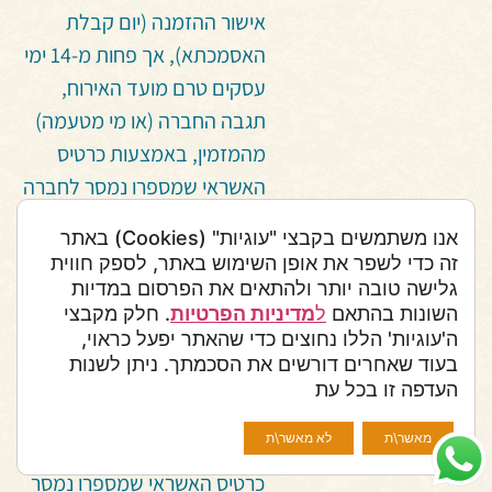
אישור ההזמנה (יום קבלת
האסמכתא), אך פחות מ-14 ימי
עסקים טרם מועד האירוח,
תגבה החברה (או מי מטעמה)
מהמזמין, באמצעות כרטיס
האשראי שמספרו נמסר לחברה
על ידי המזמין דמי ביטול בסך
אנו משתמשים בקבצי "עוגיות" (Cookies) באתר
עלות של לילה עבור כל יחידת
זה כדי לשפר את אופן השימוש באתר, לספק חווית
אירוח שבוטלה.
גלישה טובה יותר ולהתאים את הפרסום במדיות
השונות בהתאם
ל
מדיניות הפרטיות
. חלק מקבצי
במקרה של אי הגעה לקמפ
ה'עוגיות' הללו נחוצים כדי שהאתר יפעל כראוי,
סהרה במועד הקבוע על פי
בעוד שאחרים דורשים את הסכמתך. ניתן לשנות
ההזמנה, תגבה החברה (או מי
העדפה זו בכל עת
מטעמה) מהמזמין (לרבות
מאשר\ת
לא מאשר\ת
מסוכנות נסיעות), באמצעות
כרטיס האשראי שמספרו נמסר