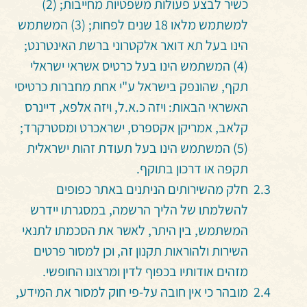
כשיר לבצע פעולות משפטיות מחייבות; (2)
למשתמש מלאו 18 שנים לפחות; (3) המשתמש
הינו בעל תא דואר אלקטרוני ברשת האינטרנט;
(4) המשתמש הינו בעל כרטיס אשראי ישראלי
תקף, שהונפק בישראל ע"י אחת מחברות כרטיסי
האשראי הבאות: ויזה כ.א.ל, ויזה אלפא, דיינרס
קלאב, אמריקן אקספרס, ישראכרט ומסטרקרד;
(5) המשתמש הינו בעל תעודת זהות ישראלית
תקפה או דרכון בתוקף.
חלק מהשירותים הניתנים באתר כפופים
להשלמתו של הליך הרשמה, במסגרתו יידרש
המשתמש, בין היתר, לאשר את הסכמתו לתנאי
השירות ולהוראות תקנון זה, וכן למסור פרטים
מזהים אודותיו בכפוף לדין ומרצונו החופשי.
מובהר כי אין חובה על-פי חוק למסור את המידע,