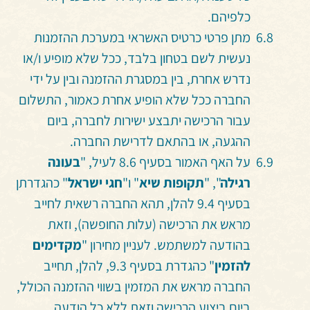
כלפיהם.
מתן פרטי כרטיס האשראי במערכת ההזמנות
נעשית לשם בטחון בלבד, ככל שלא מופיע ו/או
נדרש אחרת, בין במסגרת ההזמנה ובין על ידי
החברה ככל שלא הופיע אחרת כאמור, התשלום
עבור הרכישה יתבצע ישירות לחברה, ביום
ההגעה, או בהתאם לדרישת החברה.
על האף האמור בסעיף 8‎.6 לעיל, "
בעונה
רגילה
", "
תקופות שיא
" ו"
חגי ישראל
" כהגדרתן
בסעיף 9.4 להלן, תהא החברה רשאית לחייב
מראש את הרכישה (עלות החופשה), וזאת
בהודעה למשתמש. לעניין מחירון "
מקדימים
להזמין
" כהגדרת בסעיף 9.3, להלן, תחייב
החברה מראש את המזמין בשווי ההזמנה הכולל,
ביום ביצוע הרכישה וזאת ללא כל הודעה