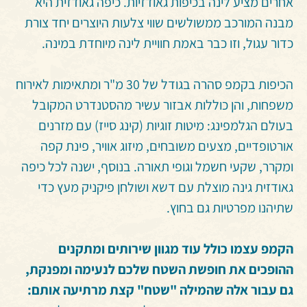
אחרים מציע לינה בכיפות גאודזיות. כיפה גאודזית היא
מבנה המורכב ממשולשים שווי צלעות היוצרים יחד צורת
כדור עגול, וזו כבר באמת חוויית לינה מיוחדת במינה.
הכיפות בקמפ סהרה בגודל של 30 מ"ר ומתאימות לאירוח
משפחות, והן כוללות אבזור עשיר מהסטנדרט המקובל
בעולם הגלמפינג: מיטות זוגיות (קינג סייז) עם מזרנים
אורטופדיים, מצעים משובחים, מיזוג אוויר, פינת קפה
ומקרר, שקעי חשמל וגופי תאורה. בנוסף, ישנה לכל כיפה
גאודזית גינה מוצלת עם דשא ושולחן פיקניק מעץ כדי
שתיהנו מפרטיות גם בחוץ.
הקמפ עצמו כולל עוד מגוון שירותים ומתקנים
ההופכים את חופשת השטח שלכם לנעימה ומפנקת,
גם עבור אלה שהמילה "שטח" קצת מרתיעה אותם: