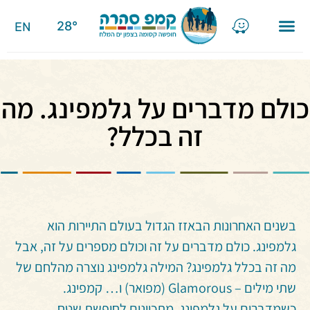
28°
EN
אפשרויות לינה
מתקנים ושירותים
אטרקציות בסביבה
מועדון קמפ סהרה
קצת עלינו
כולם מדברים על גלמפינג. מה
זה בכלל?
בשנים האחרונות הבאזז הגדול בעולם התיירות הוא
גלמפינג. כולם מדברים על זה וכולם מספרים על זה, אבל
מה זה בכלל גלמפינג? המילה גלמפינג נוצרה מהלחם של
שתי מילים – Glamorous (מפואר) ו… קמפינג.
כשמדברים על גלמפינג, מתכוונים לחופשת שטח